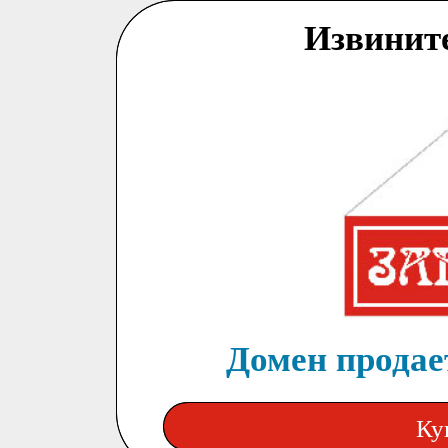
Извинит
Домен продает
Ку