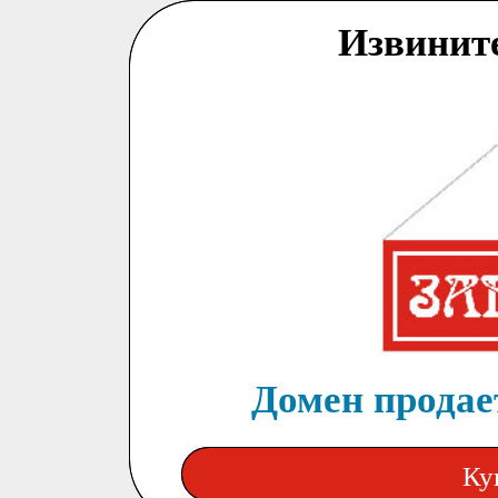
Извинит
Домен продает
Ку